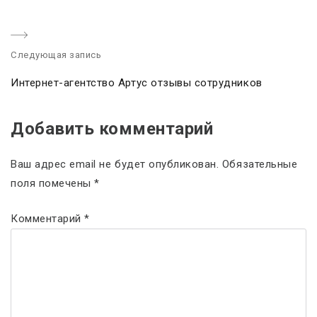
e
v
Следующая запись
i
N
o
Интернет-агентство Артус отзывы сотрудников
e
u
x
s
Добавить комментарий
t
p
p
o
Ваш адрес email не будет опубликован.
Обязательные
o
s
поля помечены
*
s
t
t
:
Комментарий
*
: