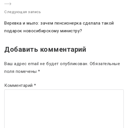
i
Следующая запись
o
N
u
Веревка и мыло: зачем пенсионерка сделала такой
e
s
подарок новосибирскому министру?
x
p
t
o
Добавить комментарий
p
s
o
t
Ваш адрес email не будет опубликован.
Обязательные
s
:
поля помечены
*
t
:
Комментарий
*