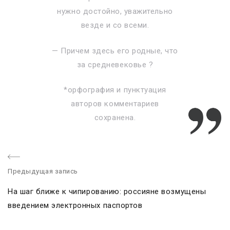
нужно достойно, уважительно
везде и со всеми.
— Причем здесь его родные, что
за средневековье ?
*орфография и пунктуация
авторов комментариев
сохранена.
Предыдущая запись
P
На шаг ближе к чипированию: россияне возмущены
r
введением электронных паспортов
e
v