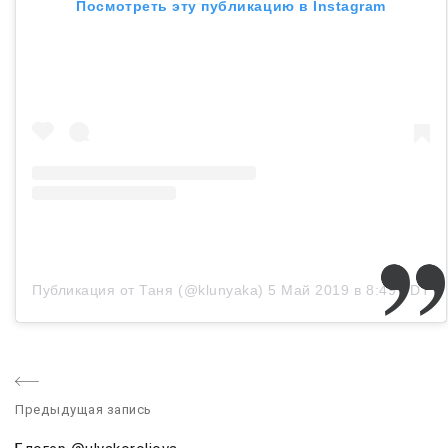
Посмотреть эту публикацию в Instagram
Публикация от Таня (@klunyaka)
5 Май 2019 в 8:49 PDT
Предыдущая запись
P