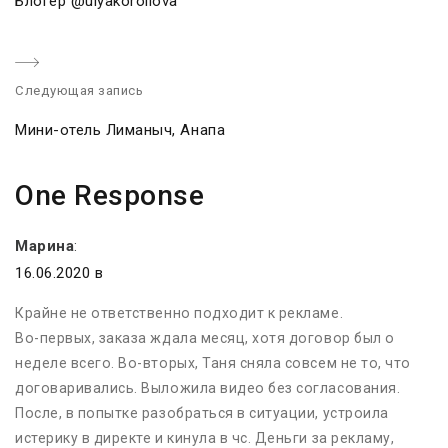
Блогер @ulyakoroliova
r
e
v
Следующая запись
i
o
Мини-отель Лиманыч, Анапа
u
s
One Response
p
o
Марина
:
s
16.06.2020 в
t
:
Крайне не ответственно подходит к рекламе.
Во-первых, заказа ждала месяц, хотя договор был о
неделе всего. Во-вторых, Таня сняла совсем не то, что
договаривались. Выложила видео без согласования.
После, в попытке разобраться в ситуации, устроила
истерику в директе и кинула в чс. Деньги за рекламу,