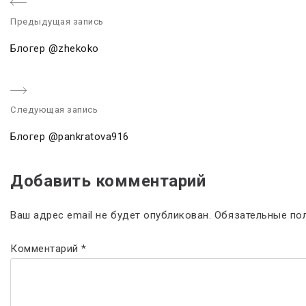
Предыдущая запись
P
Блогер @zhekoko
r
e
v
Следующая запись
i
o
Блогер @pankratova916
u
s
Добавить комментарий
p
o
Ваш адрес email не будет опубликован.
Обязательные по
s
t
Комментарий
*
: