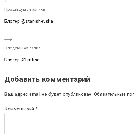
Предыдущая запись
P
Блогер @stanishevska
r
e
v
Следующая запись
i
o
Блогер @limfina
u
s
Добавить комментарий
p
o
Ваш адрес email не будет опубликован.
Обязательные по
s
t
Комментарий
*
: