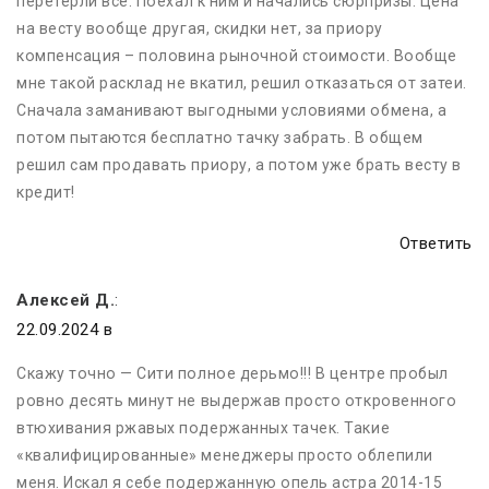
перетерли все. Поехал к ним и начались сюрпризы. Цена
на весту вообще другая, скидки нет, за приору
компенсация – половина рыночной стоимости. Вообще
мне такой расклад не вкатил, решил отказаться от затеи.
Сначала заманивают выгодными условиями обмена, а
потом пытаются бесплатно тачку забрать. В общем
решил сам продавать приору, а потом уже брать весту в
кредит!
Ответить
Алексей Д.
:
22.09.2024 в
Скажу точно — Сити полное дерьмо!!! В центре пробыл
ровно десять минут не выдержав просто откровенного
втюхивания ржавых подержанных тачек. Такие
«квалифицированные» менеджеры просто облепили
меня. Искал я себе подержанную опель астра 2014-15