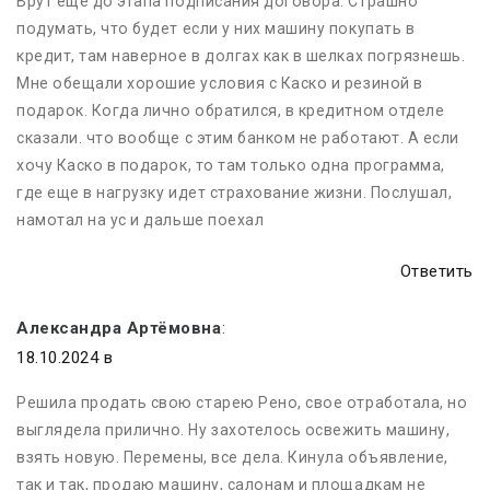
Врут еще до этапа подписания договора. Страшно
подумать, что будет если у них машину покупать в
кредит, там наверное в долгах как в шелках погрязнешь.
Мне обещали хорошие условия с Каско и резиной в
подарок. Когда лично обратился, в кредитном отделе
сказали. что вообще с этим банком не работают. А если
хочу Каско в подарок, то там только одна программа,
где еще в нагрузку идет страхование жизни. Послушал,
намотал на ус и дальше поехал
Ответить
Александра Артёмовна
:
18.10.2024 в
Решила продать свою старeю Рено, свое отработала, но
выглядела прилично. Ну захотелось освежить машину,
взять новую. Перемены, все дела. Кинула объявление,
так и так, продаю машину, салонам и площадкам не