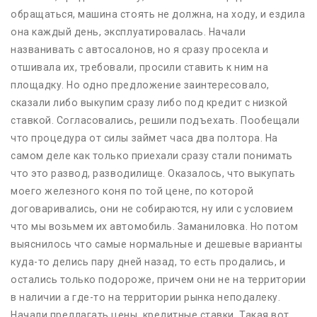
обращаться, машина стоять не должна, на ходу, и ездила
она каждый день, эксплуатировалась. Начали
названивать с автосалонов, но я сразу просекла и
отшивала их, требовали, просили ставить к ним на
площадку. Но одно предложение заинтересовало,
сказали либо выкупим сразу либо под кредит с низкой
ставкой. Согласовались, решили подъехать. Пообещали
что процедура от силы займет часа два полтора. На
самом деле как только приехали сразу стали понимать
что это развод, разводилище. Оказалось, что выкупать
моего железного коня по той цене, по которой
договаривались, они не собираются, ну или с условием
что мы возьмем их автомобиль. Заманиловка. Но потом
выяснилось что самые нормальные и дешевые варианты
куда-то делись пару дней назад, то есть продались, и
остались только подороже, причем они не на территории
в наличии а где-то на территории рынка неподалеку.
Начали предлагать цены, кредитные ставки. Такая вот