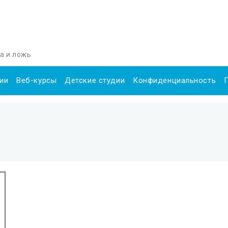
да и ложь
ии
Веб-курсы
Детские студии
Конфиденциальность