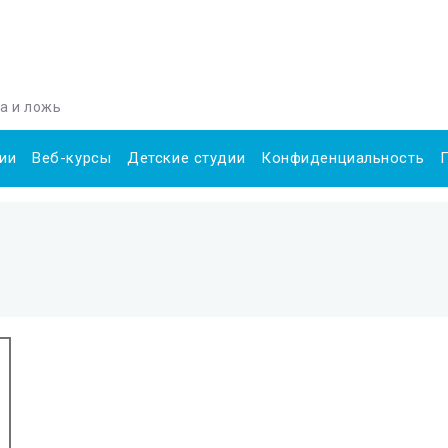
да и ложь
ии
Веб-курсы
Детские студии
Конфиденциальность