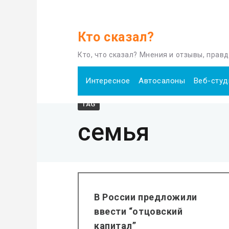
Кто сказал?
Home
семья
Кто, что сказал? Мнения и отзывы, прав
Интересное
Автосалоны
Веб-студ
TAG
семья
В России предложили
ввести “отцовский
капитал”