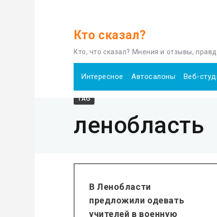
Кто сказал?
Home
ленобласть
Кто, что сказал? Мнения и отзывы, прав
Интересное
Автосалоны
Веб-студ
TAG
ленобласть
В Ленобласти
предложили одевать
учителей в военную