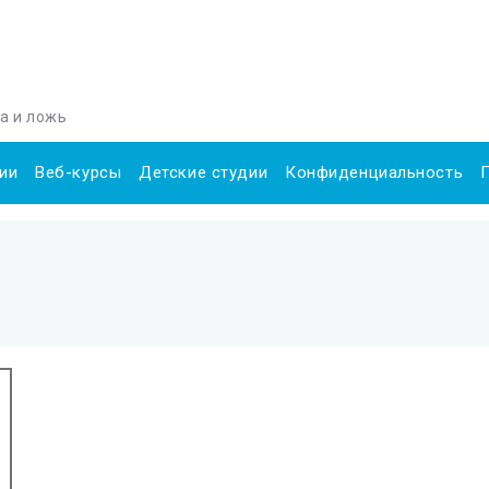
да и ложь
ии
Веб-курсы
Детские студии
Конфиденциальность