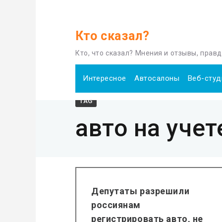
Кто сказал?
Home
авто на учете
Кто, что сказал? Мнения и отзывы, прав
Интересное
Автосалоны
Веб-студ
TAG
авто на учет
Депутаты разрешили
россиянам
регистрировать авто, не