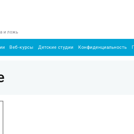
да и ложь
ии
Веб-курсы
Детские студии
Конфиденциальность
е