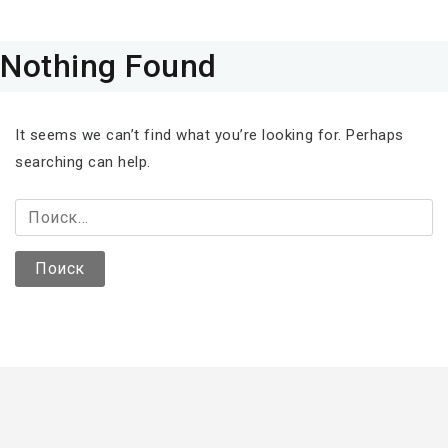
Nothing Found
It seems we can’t find what you’re looking for. Perhaps
searching can help.
Н
а
й
т
и
: