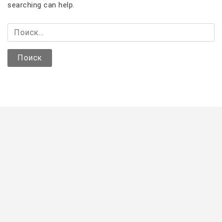
searching can help.
Н
а
й
т
и
: